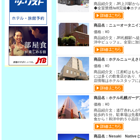
商品紹介文：JR上川駅か
◆全室禁煙/wifi完備◆
商品名：ニューオータニイン
価格：¥0
商品紹介文：JR札幌駅へ
洋中ビュッフェ。全室に加
商品名：ホテルニューえさし
価格：¥0
商品紹介文：江差町はもち
には多くの飲食店があり、
店情報はホテルスタッフに
商品名：ホテル札幌ガーデン
価格：¥0
商品紹介文：道庁赤れんが
徒歩約５分。駐車場は先着順
食から！和洋中約５０品目
商品名：Nesaki Native 