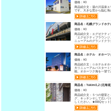
価格：¥0
商品紹介文：湯の川温泉エ
です。大きな窓から臨む海
商品名：札幌グランドホテル
価格：¥0
商品紹介文：エグゼクティブフ
「エグゼクティブラウンジ」
ニューアルのグランドクラ
商品名：ホテル オホーツク
価格：¥0
商品紹介文：☆ホテルオホ
大リニューアルバスターミ
能。オホーツク海を一望で
商品名：Yukimi1,2 (北海道
価格：¥0
商品紹介文：５つの寝室と
グ、キッチンそして広いリ
しください。★BBQセット