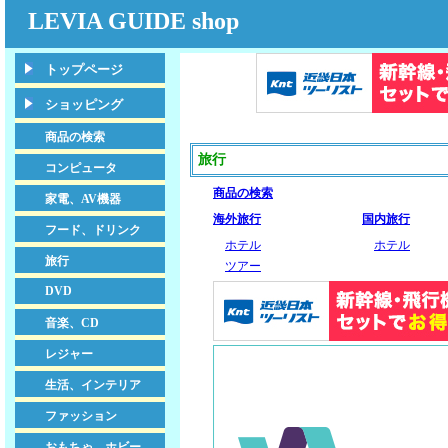
LEVIA GUIDE shop
トップページ
ショッピング
商品の検索
旅行
コンピュータ
商品の検索
家電、AV機器
海外旅行
国内旅行
フード、ドリンク
ホテル
ホテル
旅行
ツアー
DVD
音楽、CD
レジャー
生活、インテリア
ファッション
おもちゃ、ホビー