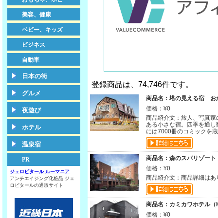
美容、健康
ベビー、キッズ
ビジネス
自動車
日本の街
登録商品は、74,746件です。
グルメ
商品名：塔の見える宿 おか
価格：¥0
夜遊び
商品紹介文：旅人、写真家
ある小さな宿。四季を通し
ホテル
には7000冊のコミックを
温泉宿
商品名：森のスパリゾート 
PR
価格：¥0
ジェロビタール ルーマニア
商品紹介文：商品詳細はあ
アンチエイジング化粧品 ジェ
ロビタールの通販サイト
商品名：カミカワホテル（KA
価格：¥0