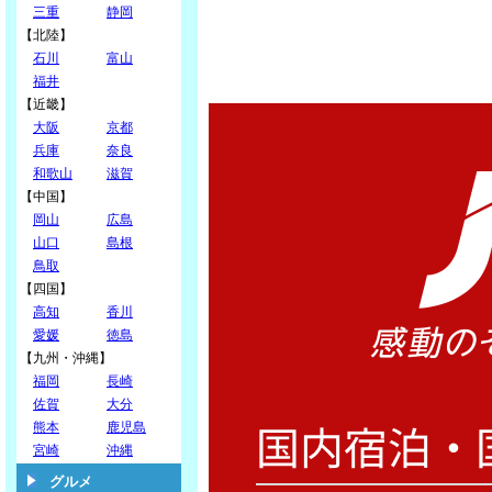
三重
静岡
【北陸】
石川
富山
福井
【近畿】
大阪
京都
兵庫
奈良
和歌山
滋賀
【中国】
岡山
広島
山口
島根
鳥取
【四国】
高知
香川
愛媛
徳島
【九州・沖縄】
福岡
長崎
佐賀
大分
熊本
鹿児島
宮崎
沖縄
グルメ