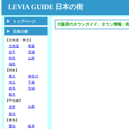
LEVIA GUIDE 日本の街
トップページ
大阪府のタウンガイド、タウン情報、
日本の街
【北海道・東北】
北海道
青森
岩手
宮城
秋田
山形
福島
【関東】
東京
神奈川
埼玉
千葉
群馬
茨城
栃木
【甲信越】
山梨
長野
新潟
【東海】
愛知
岐阜